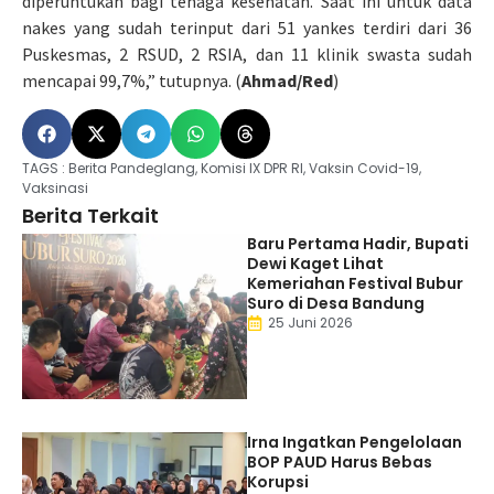
diperuntukan bagi tenaga kesehatan. Saat ini untuk data
nakes yang sudah terinput dari 51 yankes terdiri dari 36
Puskesmas, 2 RSUD, 2 RSIA, dan 11 klinik swasta sudah
mencapai 99,7%,” tutupnya. (
Ahmad/Red
)
TAGS :
Berita Pandeglang
,
Komisi IX DPR RI
,
Vaksin Covid-19
,
Vaksinasi
Berita Terkait
Baru Pertama Hadir, Bupati
Dewi Kaget Lihat
Kemeriahan Festival Bubur
Suro di Desa Bandung
25 Juni 2026
Irna Ingatkan Pengelolaan
BOP PAUD Harus Bebas
Korupsi