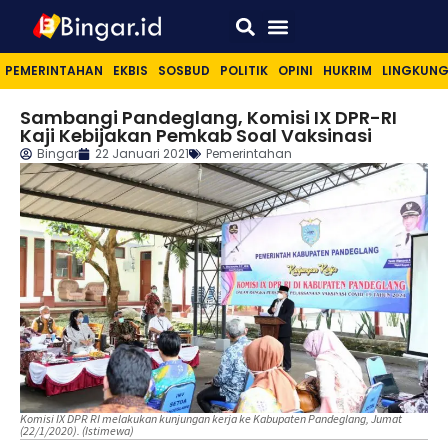
Sport & Lifestyle
PEMERINTAHAN
EKBIS
SOSBUD
POLITIK
OPINI
HUKRIM
LINGKUN
Sambangi Pandeglang, Komisi IX DPR-RI
Kaji Kebijakan Pemkab Soal Vaksinasi
Bingar
22 Januari 2021
Pemerintahan
Komisi IX DPR RI melakukan kunjungan kerja ke Kabupaten Pandeglang, Jumat
(22/1/2020). (Istimewa)