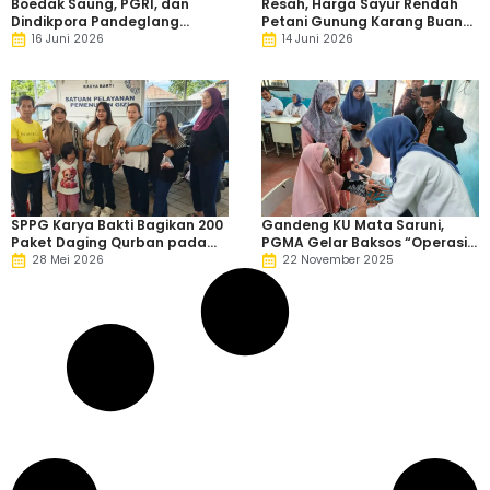
Boedak Saung, PGRI, dan
Resah, Harga Sayur Rendah
Dindikpora Pandeglang
Petani Gunung Karang Buang
Kolaborasi Dorong Sekolah
Hasil Panen
16 Juni 2026
14 Juni 2026
Tangguh Bencana
SPPG Karya Bakti Bagikan 200
Gandeng KU Mata Saruni,
Paket Daging Qurban pada
PGMA Gelar Baksos “Operasi
Warga Sekitar
Katarak Gratis”
28 Mei 2026
22 November 2025