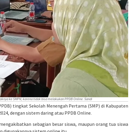
naknya ke SMPN, karena tidak bisa melakukan PPDB Online. Sandi
(PPDB) tingkat Sekolah Menengah Pertama (SMP) di Kabupaten
 2024, dengan sistem daring atau PPDB Online.
engakibatkan sebagian besar siswa, maupun orang tua siswa
 digunakannya sistem online itu.