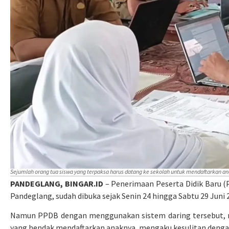
Sejumlah orang tua siswa yang terpaksa harus datang ke sekolah untuk mendaftarkan a
PANDEGLANG, BINGAR.ID
– Penerimaan Peserta Didik Baru 
Pandeglang, sudah dibuka sejak Senin 24 hingga Sabtu 29 Juni
Namun PPDB dengan menggunakan sistem daring tersebut, m
yang hendak mendaftarkan anaknya, mengaku kesulitan dengan