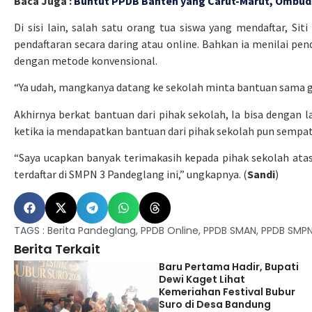
Baca Juga :
Buntut PPDB Banten yang Carut-Marut, Ombud
Di sisi lain, salah satu orang tua siswa yang mendaftar, Si
pendaftaran secara daring atau online. Bahkan ia menilai pen
dengan metode konvensional.
“Ya udah, mangkanya datang ke sekolah minta bantuan sama guru
Akhirnya berkat bantuan dari pihak sekolah, Ia bisa dengan
ketika ia mendapatkan bantuan dari pihak sekolah pun sempa
“Saya ucapkan banyak terimakasih kepada pihak sekolah atas
terdaftar di SMPN 3 Pandeglang ini,” ungkapnya. (
Sandi
)
TAGS :
Berita Pandeglang
,
PPDB Online
,
PPDB SMAN
,
PPDB SMP
Berita Terkait
Baru Pertama Hadir, Bupati
Dewi Kaget Lihat
Kemeriahan Festival Bubur
Suro di Desa Bandung