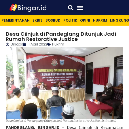
Sport & Lifestyle
PEMERINTAHAN
EKBIS
SOSBUD
POLITIK
OPINI
HUKRIM
LINGKUN
Desa Ciinjuk di Pandeglang Ditunjuk Jadi
Rumah Restorative Justice
Bingar
11 April 2022
Hukrim
Desa Ciinjuk di Pandeglang Ditunjuk Jadi Rumah Restorative Justice. (Istimewa)
PANDEGLANG, BINGAR.ID
– Desa Ciinjuk di Kecamatan