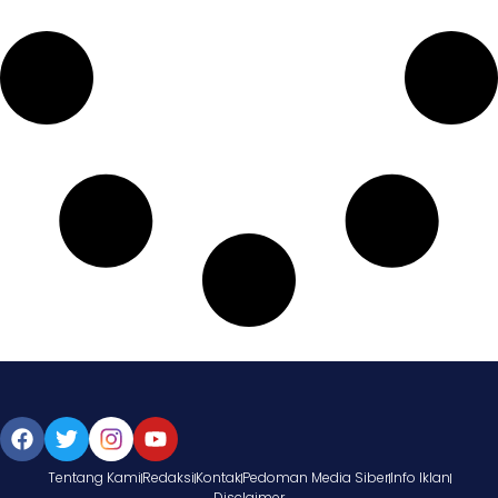
Tentang Kami
Redaksi
Kontak
Pedoman Media Siber
Info Iklan
Disclaimer