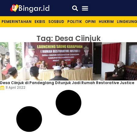
Sport & Lifestyle
PEMERINTAHAN
EKBIS
SOSBUD
POLITIK
OPINI
HUKRIM
LINGKUN
Tag: Desa Ciinjuk
Desa Ciinjuk di Pandeglang Ditunjuk Jadi Rumah Restorative Justice
11 April 2022