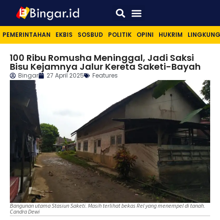
Sport & Lifestyle
PEMERINTAHAN
EKBIS
SOSBUD
POLITIK
OPINI
HUKRIM
LINGKUN
100 Ribu Romusha Meninggal, Jadi Saksi
Bisu Kejamnya Jalur Kereta Saketi-Bayah
Bingar
27 April 2025
Features
Bangunan utama Stasiun Saketi. Masih terlihat bekas Rel yang menempel di tanah.
Candra Dewi