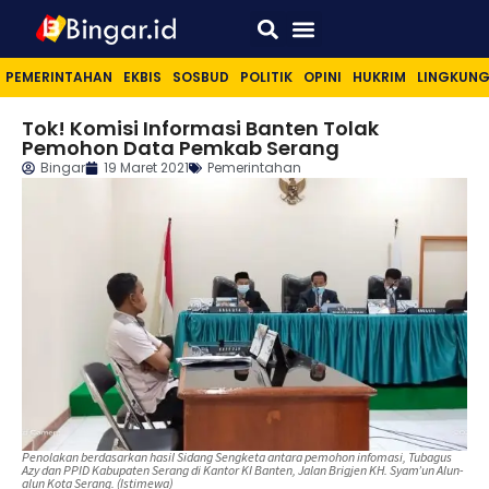
Sport & Lifestyle
PEMERINTAHAN
EKBIS
SOSBUD
POLITIK
OPINI
HUKRIM
LINGKUN
Tok! Komisi Informasi Banten Tolak
Pemohon Data Pemkab Serang
Bingar
19 Maret 2021
Pemerintahan
Penolakan berdasarkan hasil Sidang Sengketa antara pemohon infomasi, Tubagus
Azy dan PPID Kabupaten Serang di Kantor KI Banten, Jalan Brigjen KH. Syam’un Alun-
alun Kota Serang. (Istimewa)