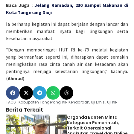
Baca Juga :
Jelang Ramadan, 230 Sampel Makanan di
Kota Tangerang Diuji
Ia berharap kegiatan ini dapat berjalan dengan lancar dan
memberikan manfaat nyata bagi lingkungan serta
kesehatan masyarakat.
“Dengan memperingati HUT RI ke-79 melalui kegiatan
yang bermanfaat seperti ini, diharapkan dapat semakin
meningkatkan rasa cinta tanah air dan kesadaran akan
pentingnya menjaga kelestarian lingkungan,” katanya.
(
Ahmad
)
TAGS :
Kabupaten Tangerang
,
KIR Kendaraan
,
Uji Emisi
,
Uji KIR
Berita Terkait
Organda Banten Minta
Ketegasan Pemerintah,
Terkait Operasional
Angkutan Travel dan Online