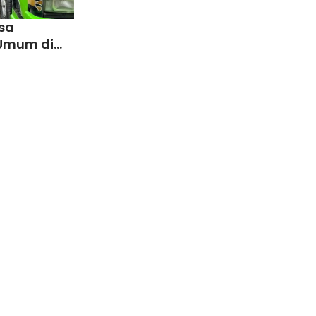
ksa
Umum di