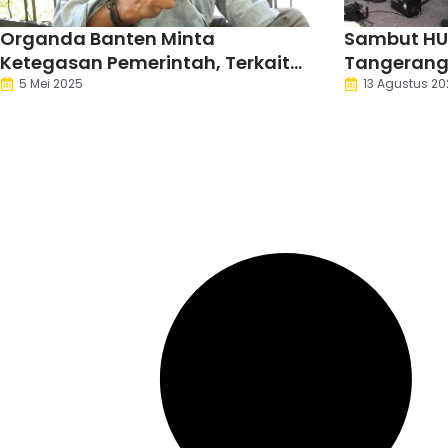
Organda Banten Minta
Sambut HUT
Ketegasan Pemerintah, Terkait
Tangerang G
Operasional Angkutan Travel
5 Mei 2025
13 Agustus 20
dan Online