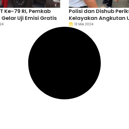
 Ke-79 RI, Pemkab
Polisi dan Dishub Peri
elar Uji Emisi Gratis
Kelayakan Angkutan 
Terminal Kadubanen
24
13 Mei 2024