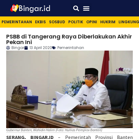
Sport & Lifestyle
PEMERINTAHAN
EKBIS
SOSBUD
POLITIK
OPINI
HUKRIM
LINGKUN
PSBB di Tangerang Raya Diberlakukan Akhir
Pekan Ini
Bingar
13 April 2020
Pemerintahan
Gubernur Banten, Wahidin Halim (Foto: Humas Pemprov Banten)
SERANG, BINGAR.ID
– Pemerintah Provinsi Banten