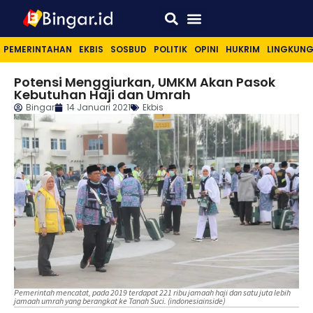
Sport & Lifestyle
PEMERINTAHAN
EKBIS
SOSBUD
POLITIK
OPINI
HUKRIM
LINGKUN
Potensi Menggiurkan, UMKM Akan Pasok
Kebutuhan Haji dan Umrah
Bingar
14 Januari 2021
Ekbis
Pemerintah mencatat, pada 2019 terdapat 221 ribu jamaah haji dan satu juta lebih
jamaah umrah yang berangkat ke Tanah Suci. (indonesiainside)