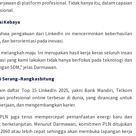
ryawan di platform profesional. Tidak hanya itu, dalam capaian
sional.
kai Kebaya
wa pengakuan dari LinkedIn ini mencerminkan keberhasilan
dan berorientasi pada inovasi.
melangkah maju. Ini merupakan hasil kerja keras seluruh insan
si yang kami lakukan tidak hanya berfokus pada teknologi dan
angan SDM,” jelas Darmawan.
Api Serang–Rangkasbitung
m daftar Top 15 LinkedIn 2025, yakni Bank Mandiri, Telkom
n profesional online terbesar di dunia, yang dirancang untuk
erjaan, dan mengembangkan karier.
, PLN juga terus mempercepat pemanfaatan energi baru dan
g berkelanjutan. Menurut Darmawan, komitmen PLN ditujukan
060 atau lebih cepat sehingga akan membuka lapangan kerja