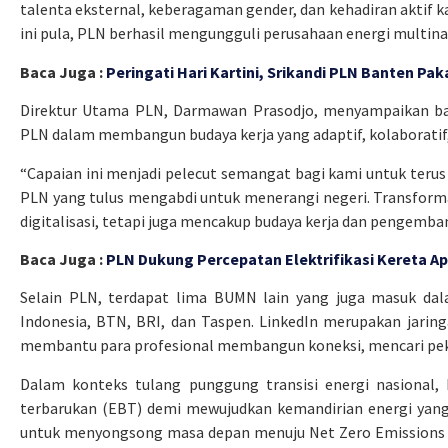
talenta eksternal, keberagaman gender, dan kehadiran aktif ka
ini pula, PLN berhasil mengungguli perusahaan energi multina
Baca Juga :
Peringati Hari Kartini, Srikandi PLN Banten Pa
Direktur Utama PLN, Darmawan Prasodjo, menyampaikan bah
PLN dalam membangun budaya kerja yang adaptif, kolaboratif, 
“Capaian ini menjadi pelecut semangat bagi kami untuk terus 
PLN yang tulus mengabdi untuk menerangi negeri. Transforma
digitalisasi, tetapi juga mencakup budaya kerja dan pengemb
Baca Juga :
PLN Dukung Percepatan Elektrifikasi Kereta 
Selain PLN, terdapat lima BUMN lain yang juga masuk dala
Indonesia, BTN, BRI, dan Taspen. LinkedIn merupakan jaringa
membantu para profesional membangun koneksi, mencari pek
Dalam konteks tulang punggung transisi energi nasional
terbarukan (EBT) demi mewujudkan kemandirian energi yan
untuk menyongsong masa depan menuju Net Zero Emissions 2