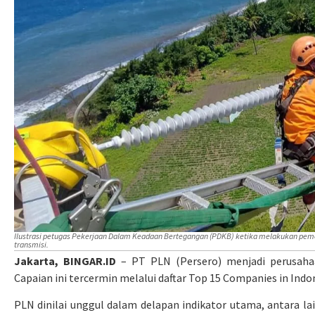
Ilustrasi petugas Pekerjaan Dalam Keadaan Bertegangan (PDKB) ketika melakukan peme
transmisi.
Jakarta, BINGAR.ID
– PT PLN (Persero) menjadi perusahaa
Capaian ini tercermin melalui daftar Top 15 Companies in Indo
PLN dinilai unggul dalam delapan indikator utama, antara lai