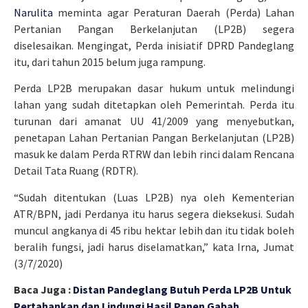
Narulita
meminta agar Peraturan Daerah (Perda) Lahan
Pertanian Pangan Berkelanjutan (LP2B) segera
diselesaikan. Mengingat, Perda inisiatif DPRD Pandeglang
itu, dari tahun 2015 belum juga rampung.
Perda LP2B merupakan dasar hukum untuk melindungi
lahan yang sudah ditetapkan oleh Pemerintah. Perda itu
turunan dari amanat UU 41/2009 yang menyebutkan,
penetapan Lahan Pertanian Pangan Berkelanjutan (LP2B)
masuk ke dalam Perda RTRW dan lebih rinci dalam Rencana
Detail Tata Ruang (RDTR).
“Sudah ditentukan (Luas LP2B) nya oleh Kementerian
ATR/BPN, jadi Perdanya itu harus segera dieksekusi. Sudah
muncul angkanya di 45 ribu hektar lebih dan itu tidak boleh
beralih fungsi, jadi harus diselamatkan,” kata Irna, Jumat
(3/7/2020)
Baca Juga :
Distan Pandeglang Butuh Perda LP2B Untuk
Pertahankan dan Lindungi Hasil Panen Gabah