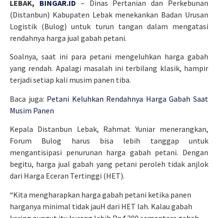
LEBAK,
BINGAR.ID
– Dinas Pertanian dan Perkebunan
(Distanbun) Kabupaten Lebak menekankan Badan Urusan
Logistik (Bulog) untuk turun tangan dalam mengatasi
rendahnya harga jual gabah petani.
Soalnya, saat ini para petani mengeluhkan harga gabah
yang rendah. Apalagi masalah ini terbilang klasik, hampir
terjadi setiap kali musim panen tiba.
Baca juga:
Petani Keluhkan Rendahnya Harga Gabah Saat
Musim Panen
Kepala Distanbun Lebak, Rahmat Yuniar menerangkan,
Forum Bulog harus bisa lebih tanggap untuk
mengantisipasi penurunan harga gabah petani. Dengan
begitu, harga jual gabah yang petani peroleh tidak anjlok
dari Harga Eceran Tertinggi (HET).
“Kita mengharapkan harga gabah petani ketika panen
harganya minimal tidak jauH dari HET lah. Kalau gabah
kering pungut itu kurang lebih Rp4.200 sementara gabah