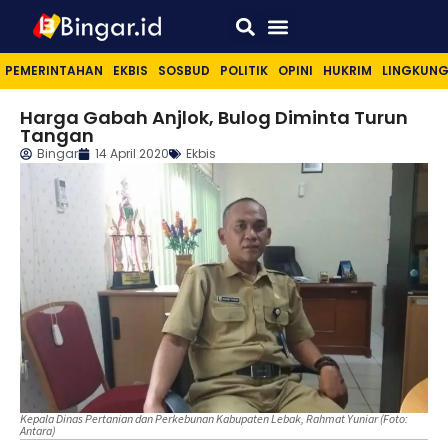
Sport & Lifestyle
PEMERINTAHAN
EKBIS
SOSBUD
POLITIK
OPINI
HUKRIM
LINGKUN
Harga Gabah Anjlok, Bulog Diminta Turun
Tangan
Bingar
14 April 2020
Ekbis
Kepala Dinas Pertanian dan Perkebunan Kabupaten Lebak, Rahmat Yuniar (Foto:
Antara)