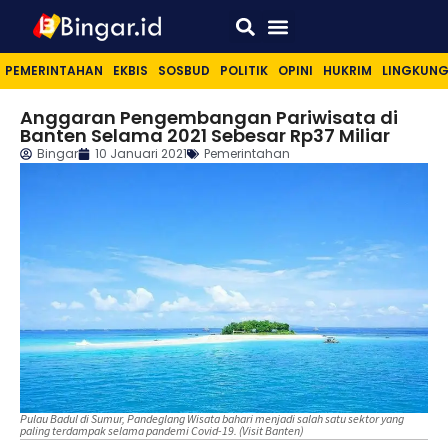
Sport & Lifestyle
PEMERINTAHAN
EKBIS
SOSBUD
POLITIK
OPINI
HUKRIM
LINGKUN
Anggaran Pengembangan Pariwisata di
Banten Selama 2021 Sebesar Rp37 Miliar
Bingar
10 Januari 2021
Pemerintahan
Pulau Badul di Sumur, Pandeglang Wisata bahari menjadi salah satu sektor yang
paling terdampak selama pandemi Covid-19. (Visit Banten)