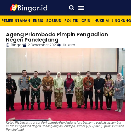
Sport & Lifestyle
PEMERINTAHAN
EKBIS
SOSBUD
POLITIK
OPINI
HUKRIM
LINGKUN
Ageng Priambodo Pimpin Pengadilan
Negeri Pandeglang
Bingar
2 Desember 2023
Hukrim
Ketua PN bersama unsur Forkopimda Pandeglang foto bersama usai pisah sambut
Ketua Pengadilan Negeri Pandeglang di Pendopo, Jumat (1/12/2023). (Dok. Pemkab
Pandeglang)