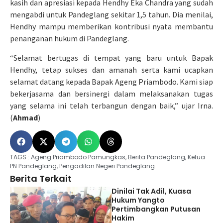
kasih dan apresiasi kepada Hendhy Eka Chandra yang sudah
mengabdi untuk Pandeglang sekitar 1,5 tahun. Dia menilai,
Hendhy mampu memberikan kontribusi nyata membantu
penanganan hukum di Pandeglang.
“Selamat bertugas di tempat yang baru untuk Bapak
Hendhy, tetap sukses dan amanah serta kami ucapkan
selamat datang kepada Bapak Ageng Priambodo. Kami siap
bekerjasama dan bersinergi dalam melaksanakan tugas
yang selama ini telah terbangun dengan baik,” ujar Irna.
(
Ahmad
)
TAGS :
Ageng Priambodo Pamungkas
,
Berita Pandeglang
,
Ketua
PN Pandeglang
,
Pengadilan Negeri Pandeglang
Berita Terkait
Dinilai Tak Adil, Kuasa
Hukum Yangto
Pertimbangkan Putusan
Hakim