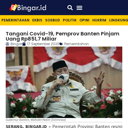
Sport & Lifestyle
PEMERINTAHAN
EKBIS
SOSBUD
POLITIK
OPINI
HUKRIM
LINGKUN
Tangani Covid-19, Pemprov Banten Pinjam
Uang Rp851,7 Miliar
Bingar
17 September 2020
Pemerintahan
Gubernur Banten, Wahidin Halim (Istimewa)
SERANG, BINGAR.ID –
Pemerintah Provinsi Banten resmi