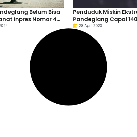
ndeglang Belum Bisa
Penduduk Miskin Ekstr
nat Inpres Nomor 4
Pandeglang Capai 140
2
2024
28 April 2023