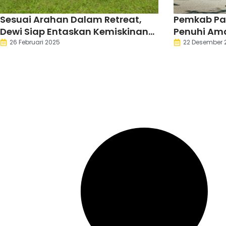
Sesuai Arahan Dalam Retreat,
Pemkab Pa
Dewi Siap Entaskan Kemiskinan
Penuhi Ama
Ekstrem di Pandeglang
Tahun 202
26 Februari 2025
22 Desember 