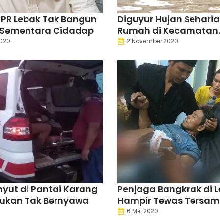
PR Lebak Tak Bangun
Diguyur Hujan Seharia
Sementara Cidadap
Rumah di Kecamatan
Wanasalam Terendam 
020
2 November 2020
yut di Pantai Karang
Penjaga Bangkrak di 
mukan Tak Bernyawa
Hampir Tewas Tersamb
6 Mei 2020