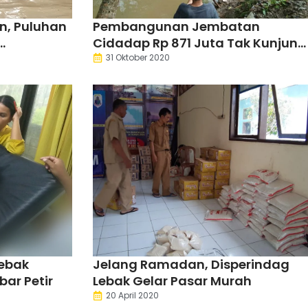
n, Puluhan
Pembangunan Jembatan
Cidadap Rp 871 Juta Tak Kunjung
Banjir
Rampung, Warga Pikul
31 Oktober 2020
Kendaraan Seberangi Sungai
Lebak
Jelang Ramadan, Disperindag
ar Petir
Lebak Gelar Pasar Murah
20 April 2020