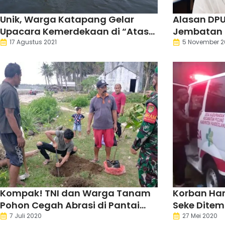
Unik, Warga Katapang Gelar
Alasan DPU
Upacara Kemerdekaan di “Atas
Jembatan 
Air”
17 Agustus 2021
5 November 2
Kompak! TNI dan Warga Tanam
Korban Han
Pohon Cegah Abrasi di Pantai
Seke Dite
Karangseke
7 Juli 2020
27 Mei 2020