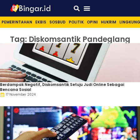
Sport & Lifestyle
PEMERINTAHAN
EKBIS
SOSBUD
POLITIK
OPINI
HUKRIM
LINGKUN
Tag: Diskomsantik Pandeglang
Berdampak Negatif, Diskomsantik Setuju Judi Online Sebagai
Bencana Sosial
17 November 2024