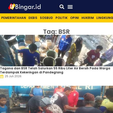
Sport & Lifestyle
PEMERINTAHAN
EKBIS
SOSBUD
POLITIK
OPINI
HUKRIM
LINGKUN
Tag: BSR
Tagana dan BSR Telah Salurkan 55 Ribu Liter Air Bersih Pada Warga
Terdampak Kekeringan di Pandeglang
25 Juli 2026