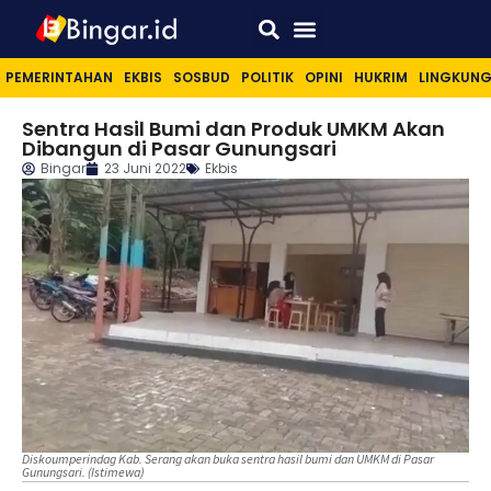
Sport & Lifestyle
PEMERINTAHAN
EKBIS
SOSBUD
POLITIK
OPINI
HUKRIM
LINGKUN
Sentra Hasil Bumi dan Produk UMKM Akan
Dibangun di Pasar Gunungsari
Bingar
23 Juni 2022
Ekbis
Diskoumperindag Kab. Serang akan buka sentra hasil bumi dan UMKM di Pasar
Gunungsari. (Istimewa)