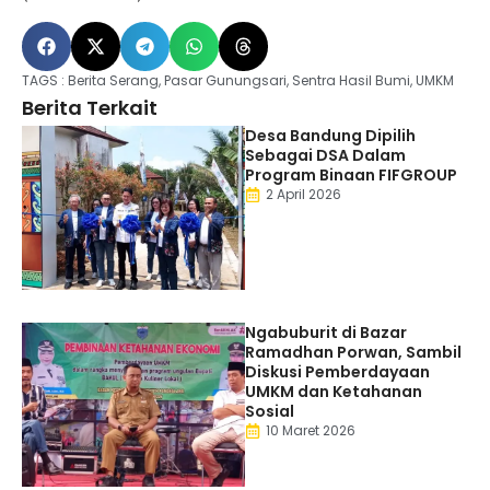
TAGS :
Berita Serang
,
Pasar Gunungsari
,
Sentra Hasil Bumi
,
UMKM
Berita Terkait
Desa Bandung Dipilih
Sebagai DSA Dalam
Program Binaan FIFGROUP
2 April 2026
Ngabuburit di Bazar
Ramadhan Porwan, Sambil
Diskusi Pemberdayaan
UMKM dan Ketahanan
Sosial
10 Maret 2026