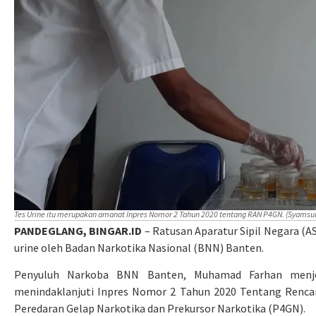
Tes Urine itu merupakan amanat Inpres Nomor 2 Tahun 2020 tentang RAN P4GN. (Syamsul
PANDEGLANG, BINGAR.ID
– Ratusan Aparatur Sipil Negara (
urine oleh Badan Narkotika Nasional (BNN) Banten.
Penyuluh Narkoba BNN Banten, Muhamad Farhan menjela
menindaklanjuti Inpres Nomor 2 Tahun 2020 Tentang Renc
Peredaran Gelap Narkotika dan Prekursor Narkotika (P4GN).