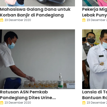
Mahasiswa Galang Dana untuk
Pekerja Mi
Korban Banjir di Pandeglang
Lebak Puny
Pengemba
23 Desember 2020
23 Desember 
Ratusan ASN Pemkab
Lansia di 
Pandeglang Dites Urine.
Bantuan R
Hasilnya?
23 Desember 2020
23 Desember 