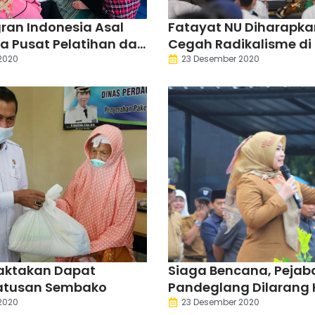
gran Indonesia Asal
Fatayat NU Diharapk
a Pusat Pelatihan dan
Cegah Radikalisme di
ngan
Serang
2020
23 Desember 2020
Taktakan Dapat
Siaga Bencana, Pejab
atusan Sembako
Pandeglang Dilarang 
Daerah
2020
23 Desember 2020