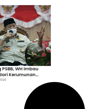
g PSBB, WH Imbau
dari Kerumunan
taru
2020