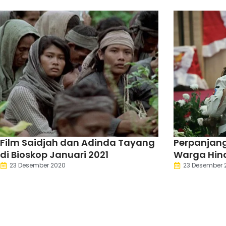
Film Saidjah dan Adinda Tayang
Perpanjan
di Bioskop Januari 2021
Warga Hin
Selama Na
23 Desember 2020
23 Desember 