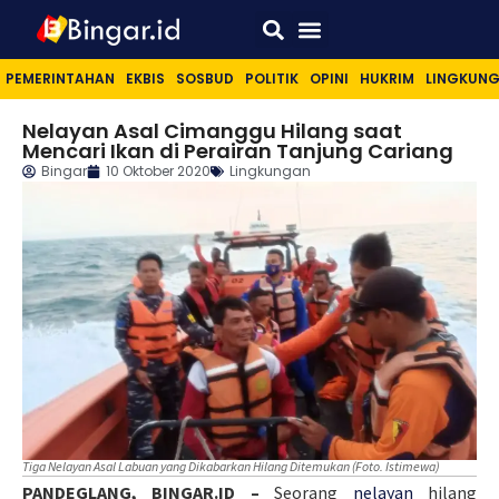
Sport & Lifestyle
PEMERINTAHAN
EKBIS
SOSBUD
POLITIK
OPINI
HUKRIM
LINGKUN
Nelayan Asal Cimanggu Hilang saat
Mencari Ikan di Perairan Tanjung Cariang
Bingar
10 Oktober 2020
Lingkungan
Tiga Nelayan Asal Labuan yang Dikabarkan Hilang Ditemukan (Foto. Istimewa)
PANDEGLANG, BINGAR.ID –
Seorang
nelayan
hilang