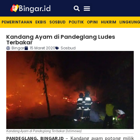
Sport & Lifestyle
PEMERINTAHAN
EKBIS
SOSBUD
POLITIK
OPINI
HUKRIM
LINGKUN
Kandang Ayam di Pandeglang Ludes
Terbakar
Bingar
15 Maret 2020
Sosbud
Kandang Ayam di Pandeglang Terbakar (Istimewa)
PANDEGLANG, BINGAR.ID
– Kandang ayam potong milik