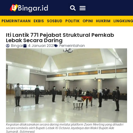
Sport & Lifestyle
PEMERINTAHAN
EKBIS
SOSBUD
POLITIK
OPINI
HUKRIM
LINGKUN
Iti Lantik 771 Pejabat Struktural Pemkab
Lebak Secara Daring
Bingar
4 Januari 2021
Pemerintahan
Kegiatan dilaksanakan secara daring melalui platform Zoom Meeting yang dihadiri
secara simbolis oleh Bupati Lebak Iti Octavia Jayabaya dan Wakil Bupati Ade
Sumardi. (Istimewa)