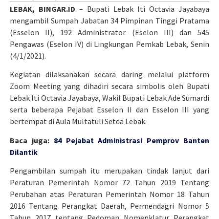
LEBAK, BINGAR.ID
– Bupati Lebak Iti Octavia Jayabaya
mengambil Sumpah Jabatan 34 Pimpinan Tinggi Pratama
(Esselon II), 192 Administrator (Eselon III) dan 545
Pengawas (Eselon IV) di Lingkungan Pemkab Lebak, Senin
(4/1/2021).
Kegiatan dilaksanakan secara daring melalui platform
Zoom Meeting yang dihadiri secara simbolis oleh Bupati
Lebak Iti Octavia Jayabaya, Wakil Bupati Lebak Ade Sumardi
serta beberapa Pejabat Esselon II dan Esselon III yang
bertempat di Aula Multatuli Setda Lebak.
Baca juga:
84 Pejabat Administrasi Pemprov Banten
Dilantik
Pengambilan sumpah itu merupakan tindak lanjut dari
Peraturan Pemerintah Nomor 72 Tahun 2019 Tentang
Perubahan atas Peraturan Pemerintah Nomor 18 Tahun
2016 Tentang Perangkat Daerah, Permendagri Nomor 5
Tahun 2017 tentang Pedoman Nomenklatur Perangkat