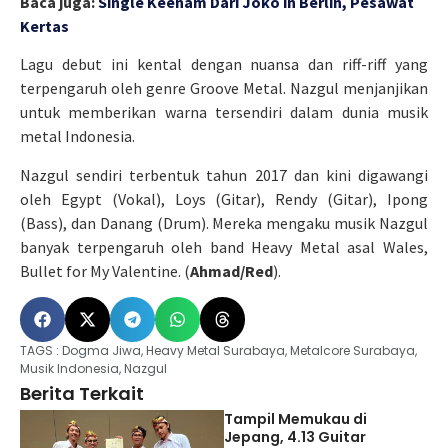
Baca juga:
Single Keenam Dari Joko in Berlin, Pesawat
Kertas
Lagu debut ini kental dengan nuansa dan riff-riff yang
terpengaruh oleh genre Groove Metal. Nazgul menjanjikan
untuk memberikan warna tersendiri dalam dunia musik
metal Indonesia.
Nazgul sendiri terbentuk tahun 2017 dan kini digawangi
oleh Egypt (Vokal), Loys (Gitar), Rendy (Gitar), Ipong
(Bass), dan Danang (Drum). Mereka mengaku musik Nazgul
banyak terpengaruh oleh band Heavy Metal asal Wales,
Bullet for My Valentine. (
Ahmad/Red
).
TAGS :
Dogma Jiwa
,
Heavy Metal Surabaya
,
Metalcore Surabaya
,
Musik Indonesia
,
Nazgul
Berita Terkait
Tampil Memukau di
Jepang, 4.13 Guitar