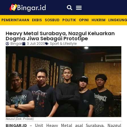
Sport & Lifestyle
PEMERINTAHAN
EKBIS
SOSBUD
POLITIK
OPINI
HUKRIM
LINGKUN
Heavy Metal Surabaya, Nazgul Keluarkan
Dogma Jiwa Sebagai Prototipe
Bingar
3 Juli 2020
Sport & Lifestyle
Naszul (Dok. Pribadi)
BINGAR.ID
– Unit Heavy Metal asal Surabaya, Nazgul