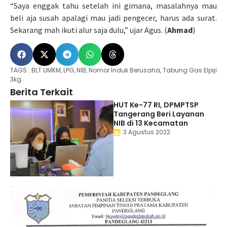
“Saya enggak tahu setelah ini gimana, masalahnya mau
beli aja susah apalagi mau jadi pengecer, harus ada surat.
Sekarang mah ikuti alur saja dulu,” ujar Agus. (
Ahmad
)
TAGS :
BLT UMKM
,
LPG
,
NIB
,
Nomor Induk Berusaha
,
Tabung Gas Elpiji
3kg
Berita Terkait
HUT Ke-77 RI, DPMPTSP
Tangerang Beri Layanan
NIB di 13 Kecamatan
3 Agustus 2022