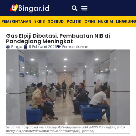
Sport & Lifestyle
PEMERINTAHAN
EKBIS
SOSBUD
POLITIK
OPINI
HUKRIM
LINGKUN
Gas Elpiji Dibatasi, Pembuatan NIB di
Pandeglang Meningkat
Bingar
6 Februari 2025
Pemerintahan
Sejumlah masyarakat mendatangi Mal Pelayanan Publik (MPP) Pandeglang untuk
mengurus pembuatan Nomor Induk Berusaha (NIB). (Ahmad)