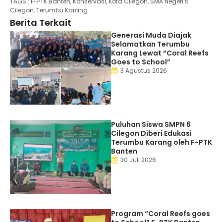
TAGS :
F-PTK Banten
,
Konservasi
,
Kota Cilegon
,
SMA Negeri 5
Cilegon
,
Terumbu Karang
Berita Terkait
Generasi Muda Diajak
Selamatkan Terumbu
Karang Lewat “Coral Reefs
Goes to School”
3 Agustus 2026
Puluhan Siswa SMPN 6
Cilegon Diberi Edukasi
Terumbu Karang oleh F-PTK
Banten
30 Juli 2026
Program “Coral Reefs goes