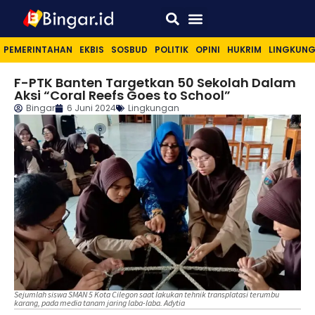
Sport & Lifestyle
PEMERINTAHAN
EKBIS
SOSBUD
POLITIK
OPINI
HUKRIM
LINGKUN
F-PTK Banten Targetkan 50 Sekolah Dalam
Aksi “Coral Reefs Goes to School”
Bingar
6 Juni 2024
Lingkungan
Sejumlah siswa SMAN 5 Kota Cilegon saat lakukan tehnik transplatasi terumbu
karang, pada media tanam jaring laba-laba. Adytia