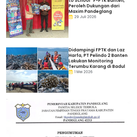
to School” F-PTK Banten,
Peroleh Dukungan dari
Maxim Pandeglang
29 Juli 2026
Didampingi FPTK dan Laz
Harfa, PT Pelindo 2 Banten
Lakukan Monitoring
Terumbu Karang di Badul
1 Mei 2026