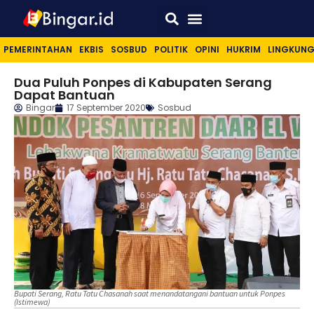
Sport & Lifestyle
PEMERINTAHAN
EKBIS
SOSBUD
POLITIK
OPINI
HUKRIM
LINGKUN
Dua Puluh Ponpes di Kabupaten Serang
Dapat Bantuan
Bingar
17 September 2020
Sosbud
Bupati Serang, Ratu Tatu Chasanah saat menandatangani bantuan untuk Ponpes
(Istimewa)