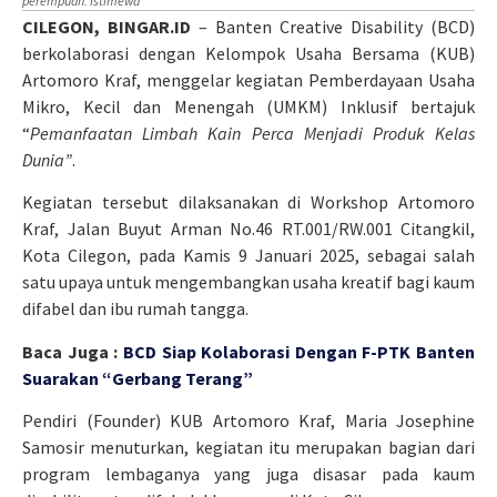
perempuan. Istimewa
CILEGON, BINGAR.ID
– Banten Creative Disability (BCD)
berkolaborasi dengan Kelompok Usaha Bersama (KUB)
Artomoro Kraf, menggelar kegiatan Pemberdayaan Usaha
Mikro, Kecil dan Menengah (UMKM) Inklusif bertajuk
“
Pemanfaatan Limbah Kain Perca Menjadi Produk Kelas
Dunia”
.
Kegiatan tersebut dilaksanakan di Workshop Artomoro
Kraf, Jalan Buyut Arman No.46 RT.001/RW.001 Citangkil,
Kota Cilegon, pada Kamis 9 Januari 2025, sebagai salah
satu upaya untuk mengembangkan usaha kreatif bagi kaum
difabel dan ibu rumah tangga.
Baca Juga :
BCD Siap Kolaborasi Dengan F-PTK Banten
Suarakan “Gerbang Terang”
Pendiri (Founder) KUB Artomoro Kraf, Maria Josephine
Samosir menuturkan, kegiatan itu merupakan bagian dari
program lembaganya yang juga disasar pada kaum