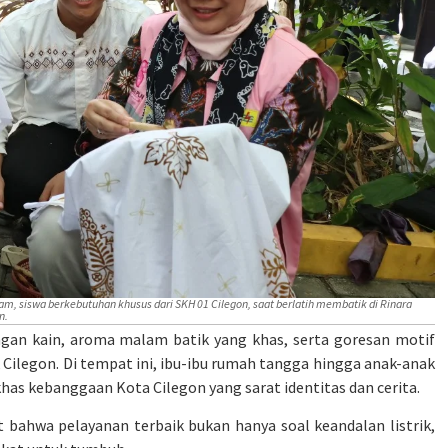
mam, siswa berkebutuhan khusus dari SKH 01 Cilegon, saat berlatih membatik di Rinara
n.
engan kain, aroma malam batik yang khas, serta goresan motif
Cilegon. Di tempat ini, ibu-ibu rumah tangga hingga anak-anak
as kebanggaan Kota Cilegon yang sarat identitas dan cerita.
ahwa pelayanan terbaik bukan hanya soal keandalan listrik,