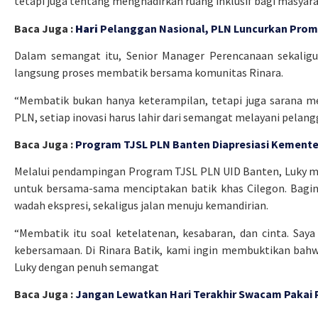
tetapi juga tentang menghadirkan ruang inklusif bagi masyar
Baca Juga :
Hari
Pelanggan Nasional, PLN Luncurkan Prom
Dalam semangat itu, Senior Manager Perencanaan sekaligu
langsung proses membatik bersama komunitas Rinara.
“Membatik bukan hanya keterampilan, tetapi juga sarana me
PLN, setiap inovasi harus lahir dari semangat melayani pelan
Baca Juga :
Program TJSL PLN Banten Diapresiasi Kement
Melalui pendampingan Program TJSL PLN UID Banten, Luky m
untuk bersama-sama menciptakan batik khas Cilegon. Bagin
wadah ekspresi, sekaligus jalan menuju kemandirian.
“Membatik itu soal ketelatenan, kesabaran, dan cinta. Saya
kebersamaan. Di Rinara Batik, kami ingin membuktikan bahwa
Luky dengan penuh semangat
Baca Juga :
Jangan Lewatkan Hari Terakhir Swacam Pakai 