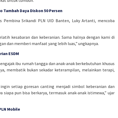
akat untuk tumbuh.
o Tambah Daya Diskon 50 Persen
s Pembina Srikandi PLN UID Banten, Luky Artanti, mencoba
latih kesabaran dan keberanian. Sama halnya dengan kami di
ggan dan memberi manfaat yang lebih luas,” ungkapnya.
erian ESDM
engajak ibu rumah tangga dan anak-anak berkebutuhan khusus
ya, membatik bukan sekadar keterampilan, melainkan terapi,
 ingin setiap goresan canting menjadi simbol keberanian dan
 siapa pun bisa berkarya, termasuk anak-anak istimewa,” ujar
PLN Mobile