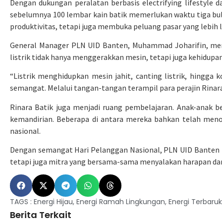
Dengan dukungan peralatan berbasis electrifying lifestyle dar
sebelumnya 100 lembar kain batik memerlukan waktu tiga bulan
produktivitas, tetapi juga membuka peluang pasar yang lebih l
General Manager PLN UID Banten, Muhammad Joharifin, men
listrik tidak hanya menggerakkan mesin, tetapi juga kehidupan
“Listrik menghidupkan mesin jahit, canting listrik, hingga 
semangat. Melalui tangan-tangan terampil para perajin Rinara,
Rinara Batik juga menjadi ruang pembelajaran. Anak-anak be
kemandirian. Beberapa di antara mereka bahkan telah meno
nasional.
Dengan semangat Hari Pelanggan Nasional, PLN UID Banten
tetapi juga mitra yang bersama-sama menyalakan harapan dan
TAGS :
Energi Hijau
,
Energi Ramah Lingkungan
,
Energi Terbaru
Berita Terkait