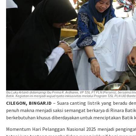
Ibu Luky Artanti didampingi Ibu Prima R. Ardhanie, VP TJSL PT PLN (Persero), bersama I
Batik. Kegiatan ini menjadi wujud nyata inklusivitas melalui Program TJSL PLN UID Bante
CILEGON, BINGAR.ID
– Suara canting listrik yang beradu d
penuh makna menjadi saksi semangat berkarya di Rinara Batik 
berkebutuhan khusus diberdayakan untuk menciptakan Batik kh
Momentum Hari Pelanggan Nasional 2025 menjadi pengingat b