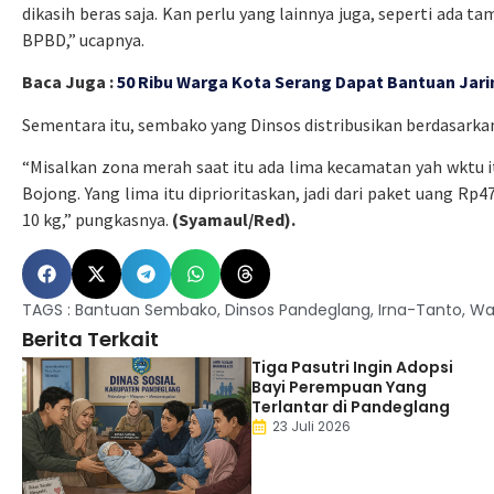
dikasih beras saja. Kan perlu yang lainnya juga, seperti ada ta
BPBD,” ucapnya.
Baca Juga :
50 Ribu Warga Kota Serang Dapat Bantuan Jar
Sementara itu, sembako yang Dinsos distribusikan berdasarkan
“Misalkan zona merah saat itu ada lima kecamatan yah wktu itu
Bojong. Yang lima itu diprioritaskan, jadi dari paket uang Rp
10 kg,” pungkasnya.
(Syamaul/Red).
TAGS :
Bantuan Sembako
,
Dinsos Pandeglang
,
Irna-Tanto
,
Wa
Berita Terkait
Tiga Pasutri Ingin Adopsi
Bayi Perempuan Yang
Terlantar di Pandeglang
23 Juli 2026