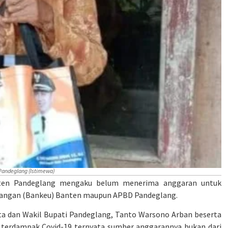
Pandeglang (Istimewa)
aten Pandeglang mengaku belum menerima anggaran untuk
Keuangan (Bankeu) Banten maupun APBD Pandeglang.
a dan Wakil Bupati Pandeglang, Tanto Warsono Arban beserta
terdampak Covid-19 ternyata sumber anggarannya bukan dari