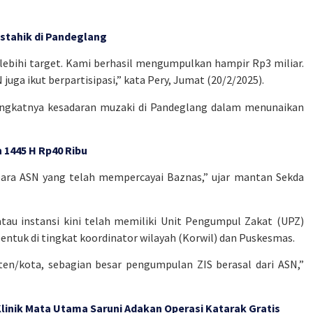
ustahik di Pandeglang
elebihi target. Kami berhasil mengumpulkan hampir Rp3 miliar.
juga ikut berpartisipasi,” kata Pery, Jumat (20/2/2025).
meningkatnya kesadaran muzaki di Pandeglang dalam menunaikan
 1445 H Rp40 Ribu
 para ASN yang telah mempercayai Baznas,” ujar mantan Sekda
tau instansi kini telah memiliki Unit Pengumpul Zakat (UPZ)
entuk di tingkat koordinator wilayah (Korwil) dan Puskesmas.
en/kota, sebagian besar pengumpulan ZIS berasal dari ASN,”
linik Mata Utama Saruni Adakan Operasi Katarak Gratis