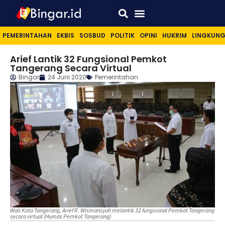
Sport & Lifestyle
PEMERINTAHAN
EKBIS
SOSBUD
POLITIK
OPINI
HUKRIM
LINGKUN
Arief Lantik 32 Fungsional Pemkot
Tangerang Secara Virtual
Bingar
24 Juni 2020
Pemerintahan
Wali Kota Tangerang, Arief R. Wismansyah melantik 32 fungsional Pemkot Tangerang
secara virtual (Humas Pemkot Tangerang)