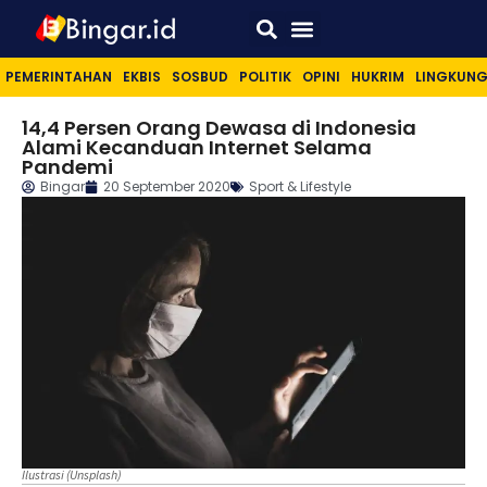
Sport & Lifestyle
PEMERINTAHAN
EKBIS
SOSBUD
POLITIK
OPINI
HUKRIM
LINGKUN
14,4 Persen Orang Dewasa di Indonesia
Alami Kecanduan Internet Selama
Pandemi
Bingar
20 September 2020
Sport & Lifestyle
Ilustrasi (Unsplash)