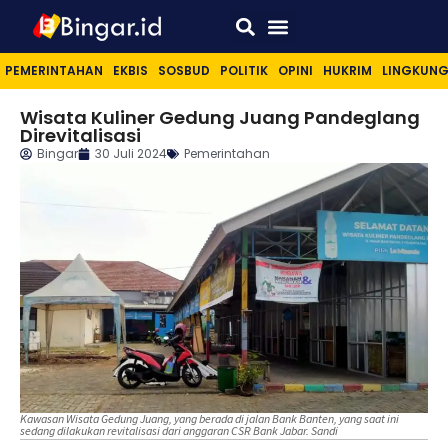
Sport & Lifestyle
PEMERINTAHAN
EKBIS
SOSBUD
POLITIK
OPINI
HUKRIM
LINGKUN
Wisata Kuliner Gedung Juang Pandeglang
Direvitalisasi
Bingar
30 Juli 2024
Pemerintahan
Kawasan Wisata Gedung Juang, yang berada di jalan Bank Banten, yang saat ini
sedang dilakukan revitalisasi dari anggaran CSR Bank Jabar. Sandi