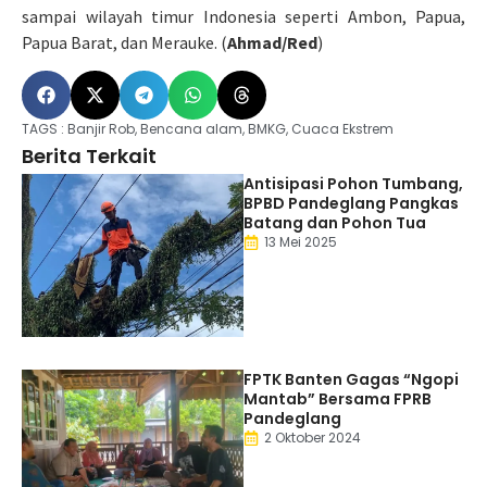
sampai wilayah timur Indonesia seperti Ambon, Papua,
Papua Barat, dan Merauke. (
Ahmad/Red
)
TAGS :
Banjir Rob
,
Bencana alam
,
BMKG
,
Cuaca Ekstrem
Berita Terkait
Antisipasi Pohon Tumbang,
BPBD Pandeglang Pangkas
Batang dan Pohon Tua
13 Mei 2025
FPTK Banten Gagas “Ngopi
Mantab” Bersama FPRB
Pandeglang
2 Oktober 2024