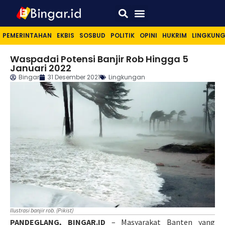
Sport & Lifestyle
PEMERINTAHAN
EKBIS
SOSBUD
POLITIK
OPINI
HUKRIM
LINGKUN
Waspadai Potensi Banjir Rob Hingga 5
Januari 2022
Bingar
31 Desember 2021
Lingkungan
Ilustrasi banjir rob. (Pikist)
PANDEGLANG, BINGAR.ID
– Masyarakat Banten yang