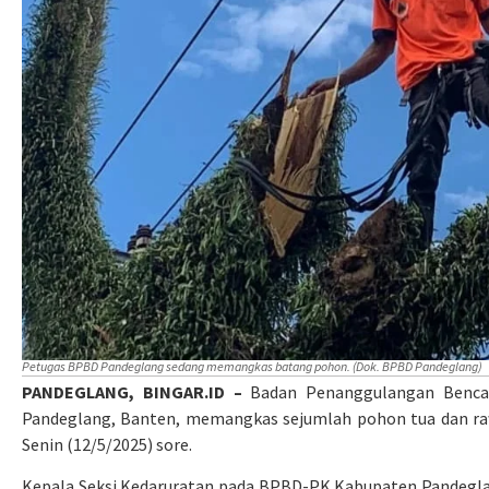
Petugas BPBD Pandeglang sedang memangkas batang pohon. (Dok. BPBD Pandeglang)
PANDEGLANG, BINGAR.ID –
Badan Penanggulangan Benca
Pandeglang, Banten, memangkas sejumlah pohon tua dan ra
Senin (12/5/2025) sore.
Kepala Seksi Kedaruratan pada BPBD-PK Kabupaten Pandegla