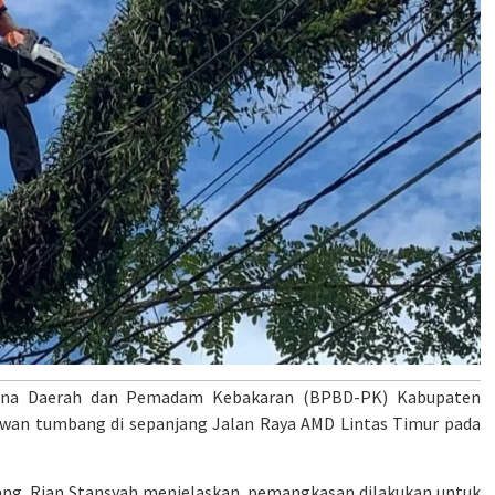
na Daerah dan Pemadam Kebakaran (BPBD-PK) Kabupaten
wan tumbang di sepanjang Jalan Raya AMD Lintas Timur pada
ng, Rian Stansyah menjelaskan, pemangkasan dilakukan untuk