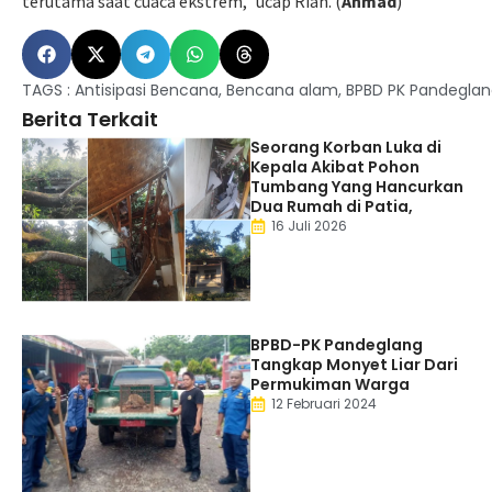
terutama saat cuaca ekstrem,” ucap Rian. (
Ahmad
)
TAGS :
Antisipasi Bencana
,
Bencana alam
,
BPBD PK Pandegla
Berita Terkait
Seorang Korban Luka di
Kepala Akibat Pohon
Tumbang Yang Hancurkan
Dua Rumah di Patia,
16 Juli 2026
BPBD-PK Pandeglang
Tangkap Monyet Liar Dari
Permukiman Warga
12 Februari 2024