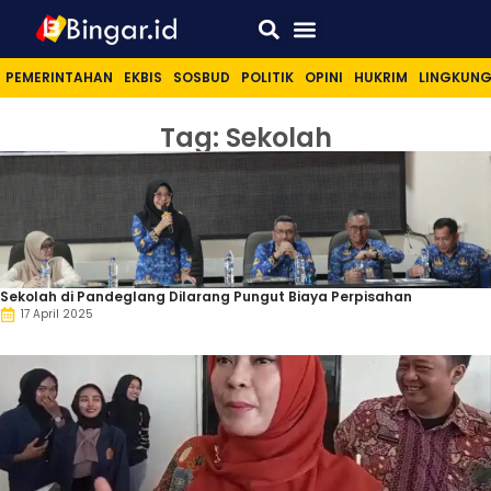
Sport & Lifestyle
PEMERINTAHAN
EKBIS
SOSBUD
POLITIK
OPINI
HUKRIM
LINGKUN
Tag: Sekolah
Sekolah di Pandeglang Dilarang Pungut Biaya Perpisahan
17 April 2025