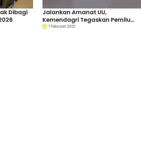
tak Dibagi
Jalankan Amanat UU,
2026
Kemendagri Tegaskan Pemilu
2024 Tetap Digelar
1 Februari 2021