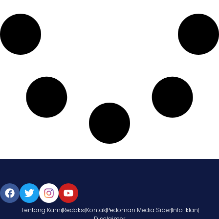
Tentang Kami
Redaksi
Kontak
Pedoman Media Siber
Info Iklan
Disclaimer