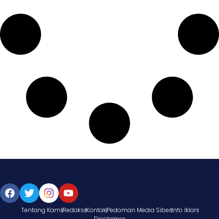
Tentang Kami
Redaksi
Kontak
Pedoman Media Siber
Info Iklan
Disclaimer