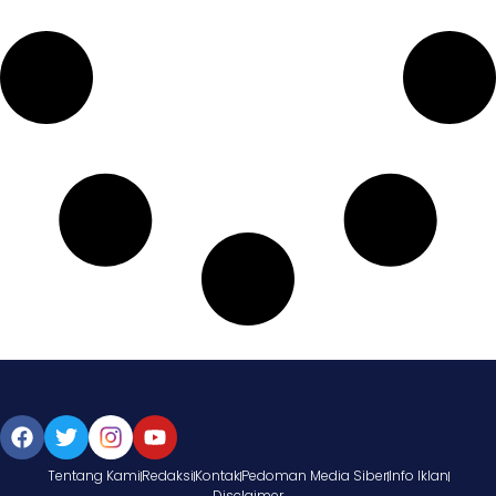
Tentang Kami
Redaksi
Kontak
Pedoman Media Siber
Info Iklan
Disclaimer