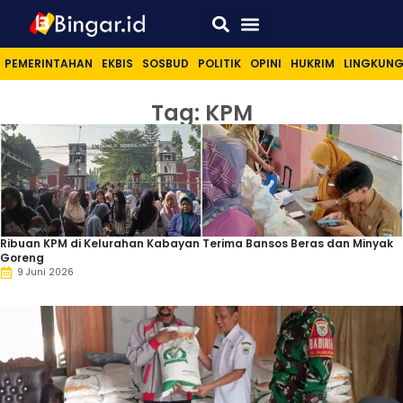
Sport & Lifestyle
PEMERINTAHAN
EKBIS
SOSBUD
POLITIK
OPINI
HUKRIM
LINGKUN
Tag: KPM
Ribuan KPM di Kelurahan Kabayan Terima Bansos Beras dan Minyak
Goreng
9 Juni 2026