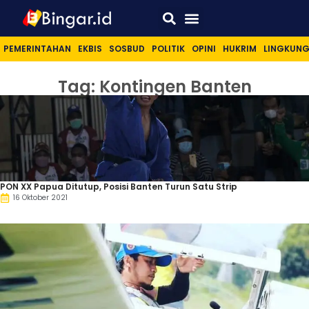
Sport & Lifestyle
PEMERINTAHAN
EKBIS
SOSBUD
POLITIK
OPINI
HUKRIM
LINGKUN
Tag: Kontingen Banten
PON XX Papua Ditutup, Posisi Banten Turun Satu Strip
16 Oktober 2021