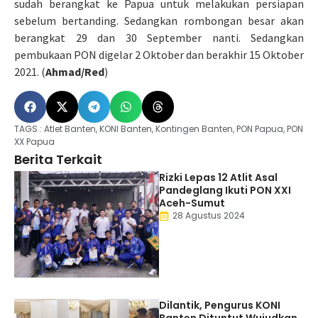
sudah berangkat ke Papua untuk melakukan persiapan
sebelum bertanding. Sedangkan rombongan besar akan
berangkat 29 dan 30 September nanti. Sedangkan
pembukaan PON digelar 2 Oktober dan berakhir 15 Oktober
2021. (
Ahmad/Red
)
TAGS :
Atlet Banten
,
KONI Banten
,
Kontingen Banten
,
PON Papua
,
PON
XX Papua
Berita Terkait
Rizki Lepas 12 Atlit Asal
Pandeglang Ikuti PON XXI
Aceh-Sumut
28 Agustus 2024
Dilantik, Pengurus KONI
Banten Dituntut Wujudkan