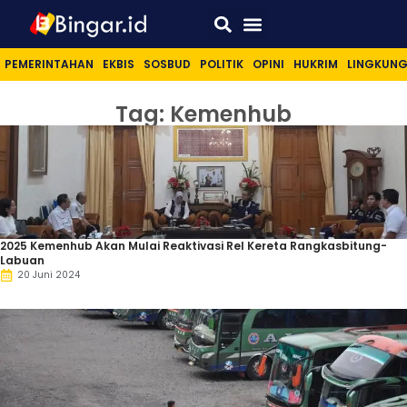
Sport & Lifestyle
PEMERINTAHAN
EKBIS
SOSBUD
POLITIK
OPINI
HUKRIM
LINGKUN
Tag: Kemenhub
2025 Kemenhub Akan Mulai Reaktivasi Rel Kereta Rangkasbitung-
Labuan
20 Juni 2024