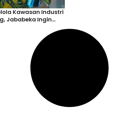
elola Kawasan Industri
, Jababeka Ingin
bangkan Tanjung