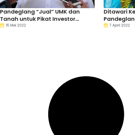
Pandeglang “Jual” UMK dan
Ditawari K
Tanah untuk Pikat Investor
Pandeglang
Kembangkan Kawasan Industri
Fokus Kem
15 Mei 2022
7 April 2022
Lesung